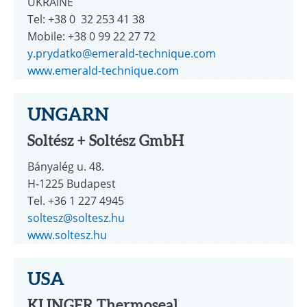
UKRAINE
Tel: +38 0 32 253 41 38
Mobile: +38 0 99 22 27 72
y.prydatko@emerald-technique.com
www.emerald-technique.com
UNGARN
Soltész + Soltész GmbH
Bányalég u. 48.
H-1225 Budapest
Tel. +36 1 227 4945
soltesz@soltesz.hu
www.soltesz.hu
USA
KLINGER Thermoseal