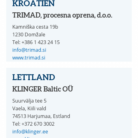
KROATIEN
TRIMAD, procesna oprena, d.o.o.
Kamniška cesta 19b
1230 Domžale
Tel: +386 1 423 24 15
info@trimad.si
www.trimad.si
LETTLAND
KLINGER Baltic OÜ
Suurvälja tee 5
Vaela, Kiili vald
74513 Harjumaa, Estland
Tel: +372 670 3002
info@klinger.ee