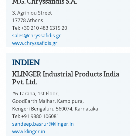
M.G. Chryssafidis S.A.
3, Agriniou Street
17778 Athens
Tel: +30 210 483 6315 20
sales@chryssafidis.gr
www.chryssafidis.gr
INDIEN
KLINGER Industrial Products India
Pvt. Ltd.
#6 Tarana, 1st Floor,
GoodEarth Malhar, Kambipura,
Kengeri Bengaluru 560074, Karnataka
Tel: +91 9880 106081
sandeep.basrur@klinger.in
www.klinger.in