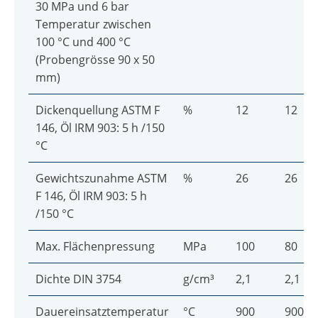
30 MPa und 6 bar
Temperatur zwischen
100 °C und 400 °C
(Probengrösse 90 x 50
mm)
Dickenquellung ASTM F
%
12
12
146, Öl IRM 903: 5 h /150
°C
Gewichtszunahme ASTM
%
26
26
F 146, Öl IRM 903: 5 h
/150 °C
Max. Flächenpressung
MPa
100
80
Dichte DIN 3754
g/cm³
2,1
2,1
Dauereinsatztemperatur
°C
900
900