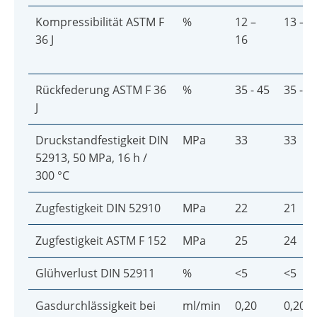
Kompressibilität ASTM F
%
12 –
13 – 1
36 J
16
Rückfederung ASTM F 36
%
35 - 45
35 - 4
J
Druckstandfestigkeit DIN
MPa
33
33
52913, 50 MPa, 16 h /
300 °C
Zugfestigkeit DIN 52910
MPa
22
21
Zugfestigkeit ASTM F 152
MPa
25
24
Glühverlust DIN 52911
%
<5
<5
Gasdurchlässigkeit bei
ml/min
0,20
0,20