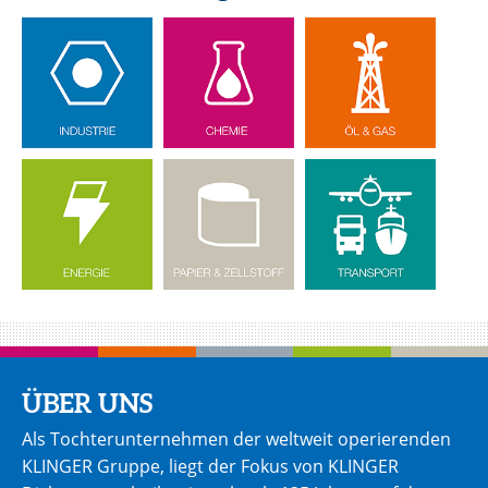
ÜBER UNS
Als Tochterunternehmen der weltweit operierenden
KLINGER Gruppe, liegt der Fokus von KLINGER