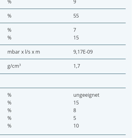
%
9
%
55
%
7
%
15
mbar x l/s x m
9,17E-09
g/cm
3
1,7
%
ungeeignet
%
15
%
8
%
5
%
10