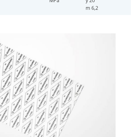
MPa
y 20
m 6,2