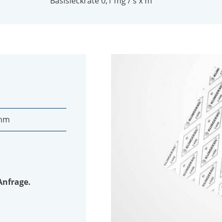
Basisleckrate 0,1 mg / s x m
 mm
Anfrage.