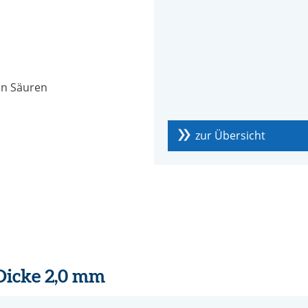
en Säuren
zur Übersicht
 Dicke 2,0 mm