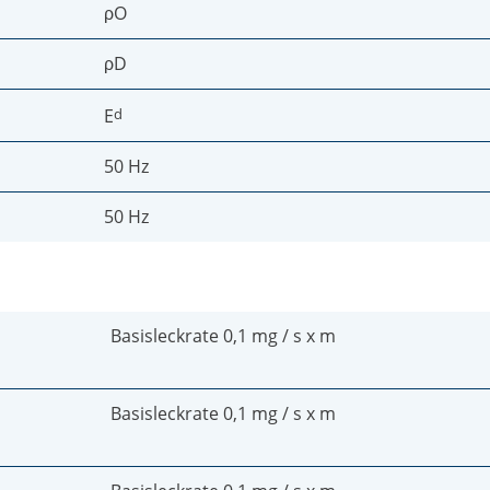
ρO
ρD
E
d
50 Hz
50 Hz
Basisleckrate 0,1 mg / s x m
Basisleckrate 0,1 mg / s x m