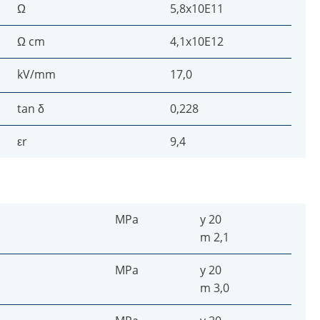
Ω
5,8x10E11
Ω cm
4,1x10E12
kV/mm
17,0
tan δ
0,228
εr
9,4
MPa
y 20
m 2,1
MPa
y 20
m 3,0