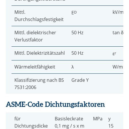
Mittl.
kV/mm
E
D
Durchschlagsfestigkeit
Mittl. dielektrischer
50 Hz
tan δ
Verlustfaktor
Mittl. Dielektrizitätszahl
50 Hz
ε
r
Wärmeleitfähigkeit
λ
W/mK
Klassifizierung nach BS
Grade Y
7531:2006
ASME-Code Dichtungsfaktoren
für
Basisleckrate
MPa
y
Dichtungsdicke
0,1 mg / s x m
15