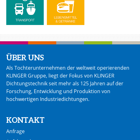
ÜBER UNS
Als Tochterunternehmen der weltweit operierenden
KLINGER Gruppe, liegt der Fokus von KLINGER
Dichtungstechnik seit mehr als 125 Jahren auf der
Forschung, Entwicklung und Produktion von
hochwertigen Industriedichtungen.
KONTAKT
Anfrage