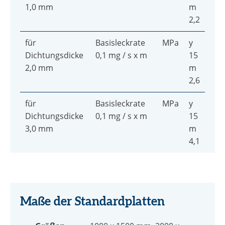
1,0 mm
m
2,2
für
Basisleckrate
MPa
y
Dichtungsdicke
0,1 mg / s x m
15
2,0 mm
m
2,6
für
Basisleckrate
MPa
y
Dichtungsdicke
0,1 mg / s x m
15
3,0 mm
m
4,1
Maße der Standardplatten