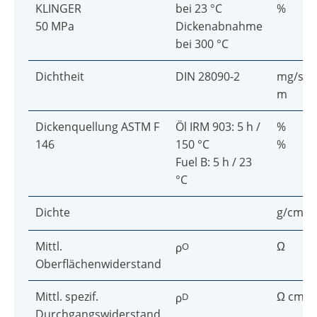
KLINGER
bei 23 °C
%
50 MPa
Dickenabnahme
bei 300 °C
Dichtheit
DIN 28090-2
mg/s x
m
Dickenquellung ASTM F
Öl IRM 903: 5 h /
%
146
150 °C
%
Fuel B: 5 h / 23
°C
Dichte
g/cm
3
Mittl.
Ω
ρ
O
Oberflächenwiderstand
Mittl. spezif.
Ω cm
ρ
D
Durchgangswiderstand