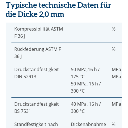
Typische technische Daten für
die Dicke 2,0 mm
Kompressibilität ASTM
%
F 36 J
Rückfederung ASTM F
%
36 J
Druckstandfestigkeit
50 MPa,16 h /
MPa
DIN 52913
175 °C
MPa
50 MPa, 16 h /
300 °C
Druckstandfestigkeit
40 MPa, 16 h /
MPa
BS 7531
300 °C
Standfestigkeit nach
Dickenabnahme
%